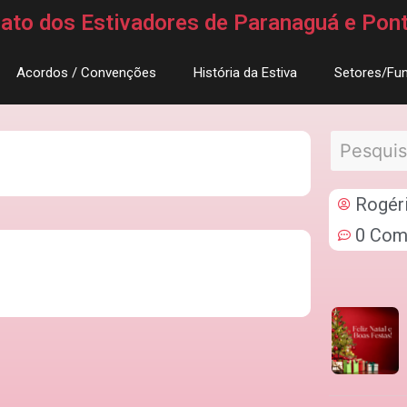
icato dos Estivadores de Paranaguá e Pon
Acordos / Convenções
História da Estiva
Setores/Fun
Rogér
0 Com