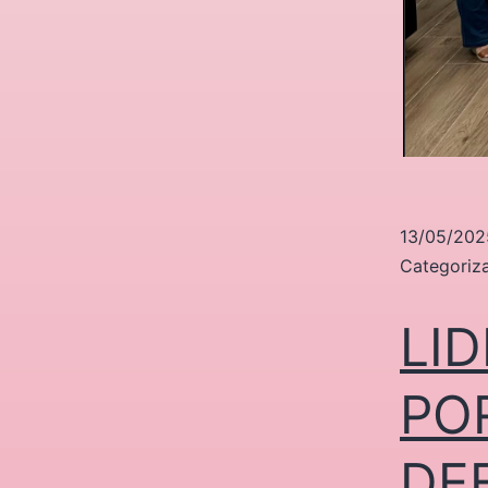
13/05/202
Categori
LI
PO
DE