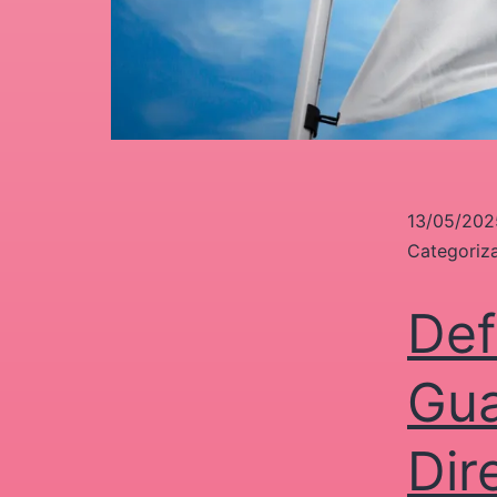
13/05/202
Categori
Def
Gua
Dir