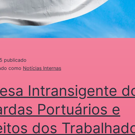
5
publicado
zado como
Notícias Internas
esa Intransigente d
rdas Portuários e
eitos dos Trabalhad