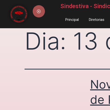
Sindestiva - Sind
Principal
Diretorias
Dia:
13 
Nov
de 