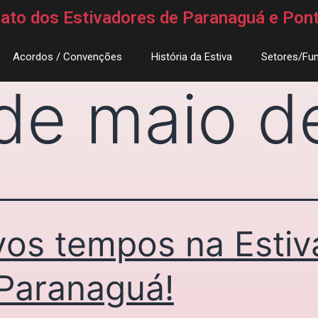
icato dos Estivadores de Paranaguá e Pon
Acordos / Convenções
História da Estiva
Setores/Fun
de maio d
os tempos na Estiv
Paranaguá!