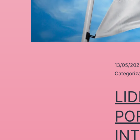
13/05/202
Categori
LI
PO
IN