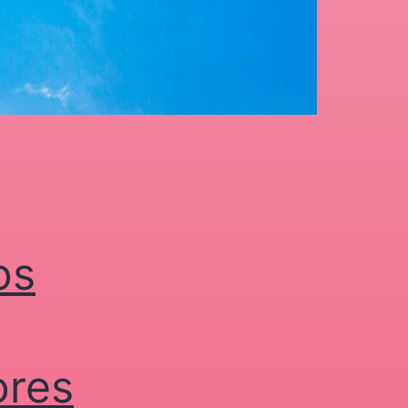
os
ores